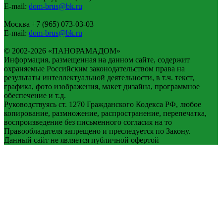
E-mail:
dom-brus@bk.ru
Москва
+7 (965) 073-03-03
E-mail:
dom-brus@bk.ru
© 2002-2026 «ПАНОРАМАДОМ»
Информация, размещенная на данном сайте, содержит
охраняемые Российским законодательством права на
результаты интеллектуальной деятельности, в т.ч. текст,
графика, фото изображения, макет дизайна, программное
обеспечение и т.д.
Руководствуясь ст. 1270 Гражданского Кодекса РФ, любое
копирование, размножение, распространение, перепечатка,
воспроизведение без письменного согласия на то
Правообладателя запрещено и преследуется по Закону.
Данный сайт не является публичной офертой