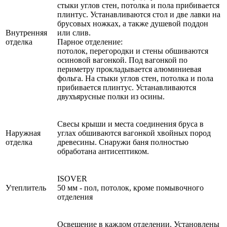
стыки углов стен, потолка и пола прибивается
плинтус. Устанавливаются стол и две лавки на
брусовых ножках, а также душевой поддон
Внутренняя
или слив.
отделка
Парное отделение:
потолок, перегородки и стены обшиваются
осиновой вагонкой. Под вагонкой по
периметру прокладывается алюминиевая
фольга. На стыки углов стен, потолка и пола
прибивается плинтус. Устанавливаются
двухъярусные полки из осины.
Свесы крыши и места соединения бруса в
Наружная
углах обшиваются вагонкой хвойных пород
отделка
древесины. Снаружи баня полностью
обработана антисептиком.
ISOVER
Утеплитель
50 мм - пол, потолок, кроме помывочного
отделения
Освещение в каждом отделении. Установлены