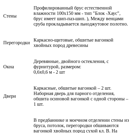
Профилированный брус естественной
влажности 100х150 мм - тип "Блок -Хаус",
Стены
брус имеет шип-паз-шип. ), Между венцами
сруба прокладывается льноджутовое полотно.
Каркасно-щитовые, обшитые вагонкой
Перегородки
хвойных пород древесины
Деревянные, двойного остекления, с
Окна
фурнитурой, размером:
0,6х0,6 м - 2 шт
Каркасные, обшитые вагонкой – 2 шт.
Наборная дверь для парного отделения,
Двери
обшита осиновой вагонкой с одной стороны –
1 шт.
В предбаннике и моечном отделении стены из
бруса, потолок, перегородки обшиваются
вагонкой хвойных пород сухой кл. В. На