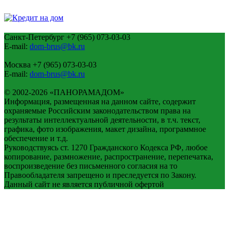
Санкт-Петербург
+7 (965) 073-03-03
E-mail:
dom-brus@bk.ru
Москва
+7 (965) 073-03-03
E-mail:
dom-brus@bk.ru
© 2002-2026 «ПАНОРАМАДОМ»
Информация, размещенная на данном сайте, содержит
охраняемые Российским законодательством права на
результаты интеллектуальной деятельности, в т.ч. текст,
графика, фото изображения, макет дизайна, программное
обеспечение и т.д.
Руководствуясь ст. 1270 Гражданского Кодекса РФ, любое
копирование, размножение, распространение, перепечатка,
воспроизведение без письменного согласия на то
Правообладателя запрещено и преследуется по Закону.
Данный сайт не является публичной офертой