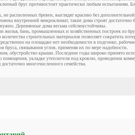
ак клееный брус противостоит практически любым испытаниям. Б
глых, не распиленных бревен, выглядят красиво без дополнительн
овека внутренний микроклимат, такие дома строят достаточно б
нужно. Деревянные дома весьма сейсмоустойчивы.
 жилья, бань, промышленных и хозяйственных построек из бру
количества строительных материалов позволяет сократить поте
осредственно на площадке нет необходимости в подгонке, рабоч
я бруса, связывания углов, применяя их по мере надобности.
ния, обустройство крыши. Последние годы широко принято испо
о помещения, укладке утеплителя под кровлю, проведении комму
 достаточно многочисленного семейства.
ентарий