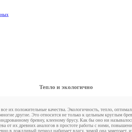
нных
Тепло и экологично
 все их положительные качества. Экологичность, тепло, оптима
 многие другие. Это относится не только к цельным круглым бре
индрованному бревну, клееному брусу.
Как бы оно ни называлось
ева от их древних аналогов в простоте работы с ними, повышен
вно в дождливый период набирает влагу, зимой она замерзает,