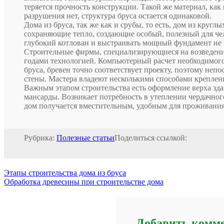
теряется прочность конструкции. Такой же материал, к
разрушения нет, структура бруса остается одинаковой.
Дома из бруса, так же как и срубы, то есть, дом из кру
сохраняющие тепло, создающие особый, полезный для чел
глубокий котлован и выстраивать мощный фундамент не 
Строительные фирмы, специализирующиеся на возведении
годами технологией. Компьютерный расчет необходимого 
бруса, бревен точно соответствует проекту, поэтому неп
стены. Мастера владеют несколькими способами креплени
Важным этапом строительства есть оформление верха зда
мансарды. Возникает потребность в утеплении чердачног
дом получается вместительным, удобным для проживания
Рубрика:
Полезные статьи
Поделиться ссылкой:
Этапы строительства дома из бруса
Обработка древесины при строительстве дома
Добавить комм