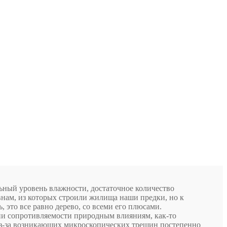
льный уровень влажности, достаточное количество
внам, из которых строили жилища наши предки, но к
, это все равно дерево, со всеми его плюсами.
ии сопротивляемости природным влияниям, как-то
 из-за возникающих микроскопических трещин постепенно