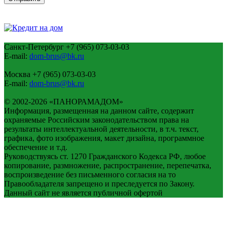
Санкт-Петербург
+7 (965) 073-03-03
E-mail:
dom-brus@bk.ru
Москва
+7 (965) 073-03-03
E-mail:
dom-brus@bk.ru
© 2002-2026 «ПАНОРАМАДОМ»
Информация, размещенная на данном сайте, содержит
охраняемые Российским законодательством права на
результаты интеллектуальной деятельности, в т.ч. текст,
графика, фото изображения, макет дизайна, программное
обеспечение и т.д.
Руководствуясь ст. 1270 Гражданского Кодекса РФ, любое
копирование, размножение, распространение, перепечатка,
воспроизведение без письменного согласия на то
Правообладателя запрещено и преследуется по Закону.
Данный сайт не является публичной офертой