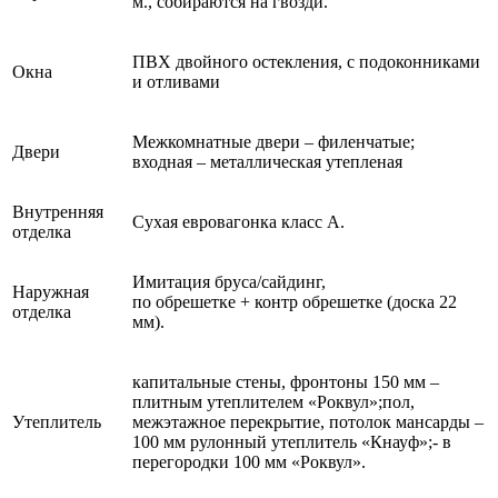
м., собираются на гвозди.
ПВХ двойного остекления, с подоконниками
Окна
и отливами
Межкомнатные двери – филенчатые;
Двери
входная – металлическая утепленая
Внутренняя
Сухая евровагонка класс А.
отделка
Имитация бруса/сайдинг,
Наружная
по обрешетке + контр обрешетке (доска 22
отделка
мм).
капитальные стены, фронтоны 150 мм –
плитным утеплителем «Роквул»;пол,
Утеплитель
межэтажное перекрытие, потолок мансарды –
100 мм рулонный утеплитель «Кнауф»;- в
перегородки 100 мм «Роквул».