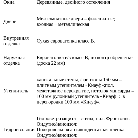
Окна
Деревянные. двойного остекления
Межкомнатные двери – филенчатые;
Двери
входная – металлическая
Внутренняя
Сухая евровагонка класс В.
отделка
Наружная
Евровагонка е/в класс В, по контр обрешетке
отделка
(доска 22 мм)
капитальные стены, фронтоны 150 мм –
плитным утеплителем «Кнауф»;пол,
Утеплитель
межэтажное перекрытие, потолок мансарды –
100 мм рулонный утеплитель «Кнауф»;- в
перегородки 100 мм «Кнауф».
Гидроветрозащита – стены, пол. Фронтоны-
Ондутис/наноизол;
Гидроизоляция
Подкровельная антиконденсатная пленка –
Ондутис/наноизол;