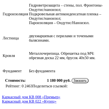
Гидроветрозащита – стены, пол. Фронтоны-
Ондутис/наноизол;
Гидроизоляция
Подкровельная антиконденсатная пленка –
Ондутис/наноизол;
Пароизоляция – Ондутис/Наноизол.
двухмаршевая с перилами и точеными
Лестница
балясинами.
Металлочерепица. Обрешетка под МЧ:
Кровля
обрезная доска 22 мм, брусок 40х50 мм.
Фундамент
Без фундамента
Стоимость:
1 180 000
руб.
Заказать
Рейтинг:
0
2463
Поделиться ссылкой:
Каркасный дом КВ 008 «Премьер»
Каркасный дом КВ 022 «Купец»