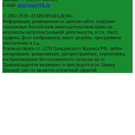
E-mail:
dom-brus@bk.ru
© 2002-2026 «ПАНОРАМАДОМ»
Информация, размещенная на данном сайте, содержит
охраняемые Российским законодательством права на
результаты интеллектуальной деятельности, в т.ч. текст,
графика, фото изображения, макет дизайна, программное
обеспечение и т.д.
Руководствуясь ст. 1270 Гражданского Кодекса РФ, любое
копирование, размножение, распространение, перепечатка,
воспроизведение без письменного согласия на то
Правообладателя запрещено и преследуется по Закону.
Данный сайт не является публичной офертой