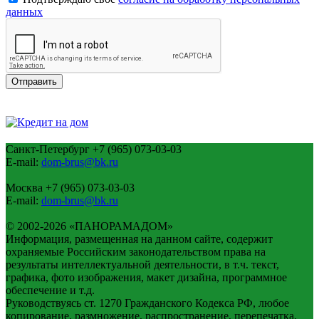
данных
Санкт-Петербург
+7 (965) 073-03-03
E-mail:
dom-brus@bk.ru
Москва
+7 (965) 073-03-03
E-mail:
dom-brus@bk.ru
© 2002-2026 «ПАНОРАМАДОМ»
Информация, размещенная на данном сайте, содержит
охраняемые Российским законодательством права на
результаты интеллектуальной деятельности, в т.ч. текст,
графика, фото изображения, макет дизайна, программное
обеспечение и т.д.
Руководствуясь ст. 1270 Гражданского Кодекса РФ, любое
копирование, размножение, распространение, перепечатка,