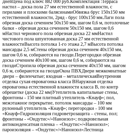
днейЦена под ключ: 882 000 руб.Комплектация :Терраса
настил – доска пола 27 мм естественной влажности, с
перилами и плоскими балясинамиОбвязка брус 150х150 мм
естественной влажности, 2ряд - брус 100х150 мм.Лаги пола
обрезная доска сечением 50х150 мм, шагом 0,6 м, потолочные
балки - обрезная доска сечением 50х150 мм, шагом 0,6
мНастил чернового пола обрезная доска 22 ммНастил
чистового пола шпунтованная доска 27 мм естественной
влажностиВысота потолка 1-го этажа 2,7 мВысота потолка
мансарды 2,5 мСтены обрезная доска сечением 40х150 мм,
шагом 0,6 м, собираются на гвозди.Перегородки обрезная
доска сечением 40х100 мм, шагом 0,6 м, собираются на
гвоздиСтропила обрезная доска сечением 40х150 мм, шагом
0,6 м, собираются на гвоздиОкна ПВХДвери межкомнатные
двери – филенчатые; входная – металлическаяВнутренняя
отделка сухая евровагонка класса ВНаружная отделка
евровагонка естественной влажности класса В, по контр
обрешетке (доска 22 мм)Утеплитель капитальные стены,
фронтоны - 150 мм плитный утеплитель «Кнауф»; пол,
межэтажное перекрытие, потолок мансарды – 100 мм
рулонный утеплитель «Кнауф»; перегородки - 100 мм
«Кнауф»Гидроизоляция гидроветрозащита – стены, пол;
фронтоны - «Ондутис»/«Наноизол»; подкровельная
антиконденсатная пленка – «Ондутис»/«Наноизол»;
пароизоляция – «Ондутис»/«Наноизол»Лестница