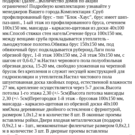
подарок!
(далее...)
Количество домов по акции
ограничено! Подробную комплектацию узнавайте у
менеджеров Вашего города.Комплектация :Сруб
профилированный брус - тип "Блок -Хаус", брус имеет шип-
паз-шип., 1-ый этаж из профилированного бруса, сечением
100х150 мм, мансарда - каркасно-щитовая из доски 40х100
мм.Способ стяжки стен нагельСечение бруса 100х150 мм,
между венцами сруба прокладывается утеплитель -
льноджутовое полотно.Обвязка брус 150х150 мм, под
обвязочный брус подкладывается рубероид.Лаги пола
обрезной брус, 1-й этаж 100х150 мм, 2-й этаж 50x150 мм, с
шагом от 0,6-0,7 м.Настил чернового пола полуобзольная
обрезная доска, 15-20 мм, свободно уложенная на черепной
брусок без крепления и служит несущей конструкцией для
гидроизоляции и утеплителя.Настил чистового пола
шпунтованная доска хвойных пород, естественной влажности
27 мм, крепление осуществляется через 5-7 досок.Высота
потолка 1-го этажа 2,30 (+/- 5см)Высота потолка мансарды
2,30 (+/- 5см)Перегородки 1-й этаж - брусовая 100х150 мм,
мансарда - каркасно-щитовая из обрезной доски 40х100
ммОкна деревянные двойного остекления с фурнитурой,
размером 1,0х1,2 м в количестве 8 шт. В оконные проемы
вставлены ройки.Двери входная металлическая (подарок)
0,9х2,1 м - 1шт., межкомнатные филенчатые размером 0,8x2,1
м в количестве 3 шт. В дверные проемы вставлены