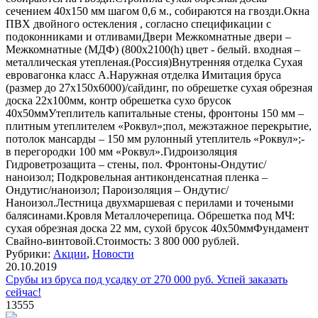
сечением 40х150 мм шагом 0,6 м., собираются на гвозди.Окна
ПВХ двойного остекления , согласно спецификации с
подоконниками и отливамиДвери Межкомнатные двери –
Межкомнатные (МДФ) (800х2100(h) цвет - белый. входная –
металлическая утепленая.(Россия)Внутренняя отделка Сухая
евровагонка класс А.Наружная отделка Имитация бруса
(размер до 27х150х6000)/сайдинг, по обрешетке сухая обрезная
доска 22х100мм, контр обрешетка сухо брусок
40х50ммУтеплитель капитальные стены, фронтоны 150 мм –
плитным утеплителем «Роквул»;пол, межэтажное перекрытие,
потолок мансарды – 150 мм рулонный утеплитель «Роквул»;-
в перегородки 100 мм «Роквул».Гидроизоляция
Гидроветрозащита – стены, пол. Фронтоны-Ондутис/
наноизол; Подкровельная антиконденсатная пленка –
Ондутис/наноизол; Пароизоляция – Ондутис/
Наноизол.Лестница двухмаршевая с перилами и точеными
балясинами.Кровля Металлочерепица. Обрешетка под МЧ:
сухая обрезная доска 22 мм, сухой брусок 40х50ммФундамент
Свайно-винтовой.Стоимость: 3 800 000 рублей.
Рубрики:
Акции
,
Новости
20.10.2019
Срубы из бруса под усадку от 270 000 руб. Успей заказать
сейчас!
13555