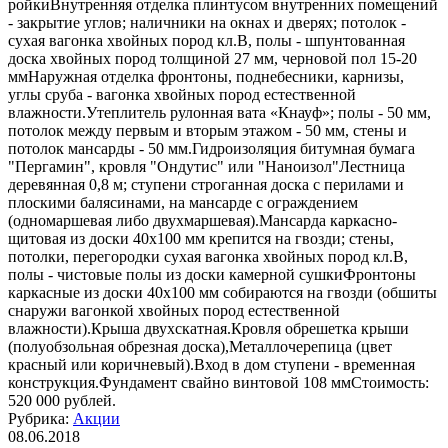
ройкиВнутренняя отделка плинтусом внутренних помещений
- закрытие углов; наличники на окнах и дверях; потолок -
сухая вагонка хвойных пород кл.В, полы - шпунтованная
доска хвойных пород толщиной 27 мм, черновой пол 15-20
ммНаружная отделка фронтоны, поднебесники, карнизы,
углы сруба - вагонка хвойных пород естественной
влажности.Утеплитель рулонная вата «Кнауф»; полы - 50 мм,
потолок между первым и вторым этажом - 50 мм, стены и
потолок мансарды - 50 мм.Гидроизоляция битумная бумага
"Пергамин", кровля "Ондутис" или "Наноизол"Лестница
деревянная 0,8 м; ступени строганная доска с перилами и
плоскими балясинами, на мансарде с ограждением
(одномаршевая либо двухмаршевая).Мансарда каркасно-
щитовая из доски 40х100 мм крепится на гвозди; стены,
потолки, перегородки cухая вагонка хвойных пород кл.В,
полы - чистовые полы из доски камерной сушкиФронтоны
каркасные из доски 40х100 мм собираются на гвозди (обшиты
снаружи вагонкой хвойных пород естественной
влажности).Крыша двухскатная.Кровля обрешетка крыши
(полуобзольная обрезная доска),Металлочерепица (цвет
красный или коричневый).Вход в дом ступени - временная
конструкция.Фундамент свайно винтовой 108 ммСтоимость:
520 000 рублей.
Рубрика:
Акции
08.06.2018