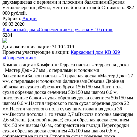
двухмаршевая с перилами и плоскими балясинамиКровля
металлочерепицаФундамент свайно-винтовой.Стоимость: 882
000 рублей.
Рубрика:
Акции
09.03.2020
Каркасный дом «Современник» с участком 10 соток
6284
Дата окончания акции: 31.10.2019
Проекты участвующие в акции:
Каркасный дом КВ 029
«Современник»
Комплектация «Комфорт»:Терраса настил – террасная доска
«Мастер Дэк» 27 мм , с перилами и точоными
балясинамиБалкон настил – Террасная доска «Мастер Дэк» 27
мм, с перилами и точоными балясинамиОбвязка Двойная
обвязка из сухого обрезного бруса 150х150 мм.Лаги пола
сухая обрезная доска сечением 50х150 мм шагом 0,6 м,
потолочные балки - сухая обрезная доска сечением 50х150 мм
шагом 0,6 м.Настил чернового пола сухая обрезная доска 22
мм.Настил чистового пола сухая шпунтованная доска 36
мм.Высота потолка 1-го этажа 2,7 мВысота потолка мансарды
2,6 мСтены (силовой каркас) сухая обрезная доска сечением
40х150 мм шагом 0,6 м., собираются на гвозди.Перегородки
сухая обрезная доска сечением 40х100 мм шагом 0,6 м.,
собираются на гвозди.Стропила сухая обрезная доска