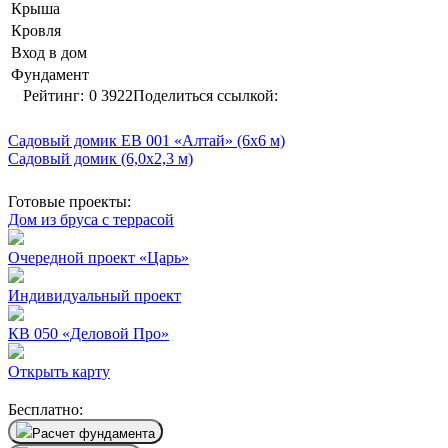
Крыша
Кровля
Вход в дом
Фундамент
Рейтинг:
0
3922
Поделиться ссылкой:
Садовый домик EB 001 «Алтай» (6х6 м)
Садовый домик (6,0х2,3 м)
Готовые проекты:
Дом из бруса с террасой
Очередной проект «Царь»
Индивидуальный проект
КВ 050 «Деловой Про»
Открыть карту
Бесплатно:
Расчет фундамента