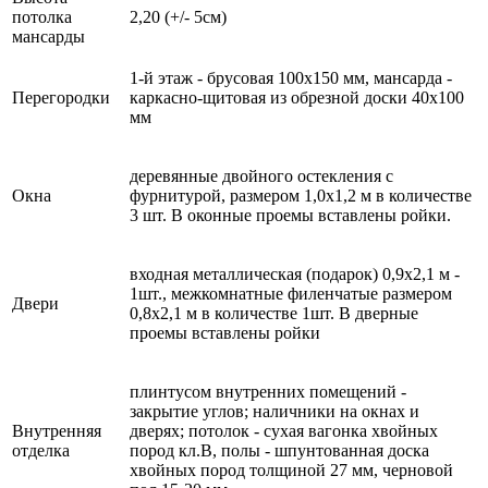
потолка
2,20 (+/- 5см)
мансарды
1-й этаж - брусовая 100х150 мм, мансарда -
Перегородки
каркасно-щитовая из обрезной доски 40х100
мм
деревянные двойного остекления с
Окна
фурнитурой, размером 1,0х1,2 м в количестве
3 шт. В оконные проемы вставлены ройки.
входная металлическая (подарок) 0,9х2,1 м -
1шт., межкомнатные филенчатые размером
Двери
0,8x2,1 м в количестве 1шт. В дверные
проемы вставлены ройки
плинтусом внутренних помещений -
закрытие углов; наличники на окнах и
Внутренняя
дверях; потолок - сухая вагонка хвойных
отделка
пород кл.В, полы - шпунтованная доска
хвойных пород толщиной 27 мм, черновой