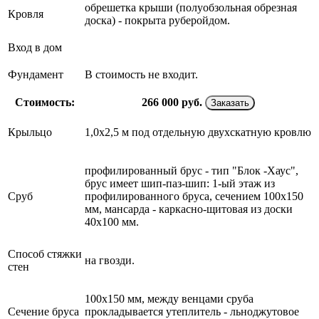
обрешетка крыши (полуобзольная обрезная
Кровля
доска) - покрыта руберойдом.
Вход в дом
Фундамент
В стоимость не входит.
Стоимость:
266 000
руб.
Заказать
Крыльцо
1,0х2,5 м под отдельную двухскатную кровлю
профилированный брус - тип "Блок -Хаус",
брус имеет шип-паз-шип: 1-ый этаж из
Сруб
профилированного бруса, сечением 100х150
мм, мансарда - каркасно-щитовая из доски
40х100 мм.
Способ стяжки
на гвозди.
стен
100х150 мм, между венцами сруба
Сечение бруса
прокладывается утеплитель - льноджутовое