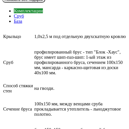
Комплектации
Сруб
База
Крыльцо
1,0х2,5 м под отдельную двухскатную кровлю
профилированный брус - тип "Блок -Хаус",
брус имеет шип-паз-шип: 1-ый этаж из
Сруб
профилированного бруса, сечением 100х150
мм, мансарда - каркасно-щитовая из доски
40х100 мм.
Способ стяжки
на гвозди.
стен
100х150 мм, между венцами сруба
Сечение бруса
прокладывается утеплитель - льноджутовое
полотно.