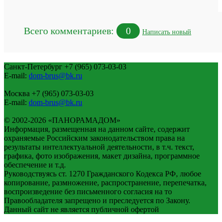
Всего комментариев:
0
Написать новый
Санкт-Петербург
+7 (965) 073-03-03
E-mail:
dom-brus@bk.ru
Москва
+7 (965) 073-03-03
E-mail:
dom-brus@bk.ru
© 2002-2026 «ПАНОРАМАДОМ»
Информация, размещенная на данном сайте, содержит
охраняемые Российским законодательством права на
результаты интеллектуальной деятельности, в т.ч. текст,
графика, фото изображения, макет дизайна, программное
обеспечение и т.д.
Руководствуясь ст. 1270 Гражданского Кодекса РФ, любое
копирование, размножение, распространение, перепечатка,
воспроизведение без письменного согласия на то
Правообладателя запрещено и преследуется по Закону.
Данный сайт не является публичной офертой