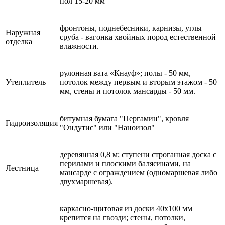
пол 15-20 мм
фронтоны, поднебесники, карнизы, углы
Наружная
сруба - вагонка хвойных пород естественной
отделка
влажности.
рулонная вата «Кнауф»; полы - 50 мм,
Утеплитель
потолок между первым и вторым этажом - 50
мм, стены и потолок мансарды - 50 мм.
битумная бумага "Пергамин", кровля
Гидроизоляция
"Ондутис" или "Наноизол"
деревянная 0,8 м; ступени строганная доска с
перилами и плоскими балясинами, на
Лестница
мансарде с ограждением (одномаршевая либо
двухмаршевая).
каркасно-щитовая из доски 40х100 мм
крепится на гвозди; стены, потолки,