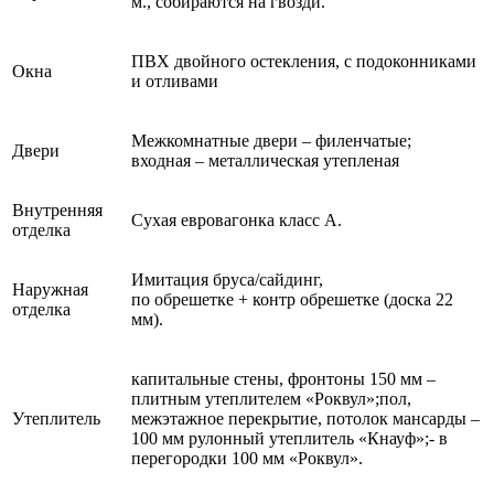
м., собираются на гвозди.
ПВХ двойного остекления, с подоконниками
Окна
и отливами
Межкомнатные двери – филенчатые;
Двери
входная – металлическая утепленая
Внутренняя
Сухая евровагонка класс А.
отделка
Имитация бруса/сайдинг,
Наружная
по обрешетке + контр обрешетке (доска 22
отделка
мм).
капитальные стены, фронтоны 150 мм –
плитным утеплителем «Роквул»;пол,
Утеплитель
межэтажное перекрытие, потолок мансарды –
100 мм рулонный утеплитель «Кнауф»;- в
перегородки 100 мм «Роквул».