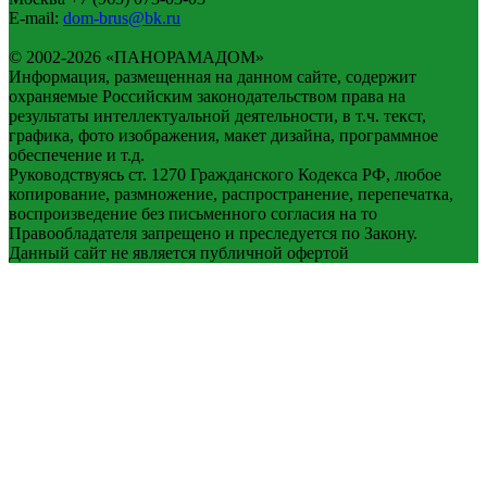
E-mail:
dom-brus@bk.ru
© 2002-2026 «ПАНОРАМАДОМ»
Информация, размещенная на данном сайте, содержит
охраняемые Российским законодательством права на
результаты интеллектуальной деятельности, в т.ч. текст,
графика, фото изображения, макет дизайна, программное
обеспечение и т.д.
Руководствуясь ст. 1270 Гражданского Кодекса РФ, любое
копирование, размножение, распространение, перепечатка,
воспроизведение без письменного согласия на то
Правообладателя запрещено и преследуется по Закону.
Данный сайт не является публичной офертой