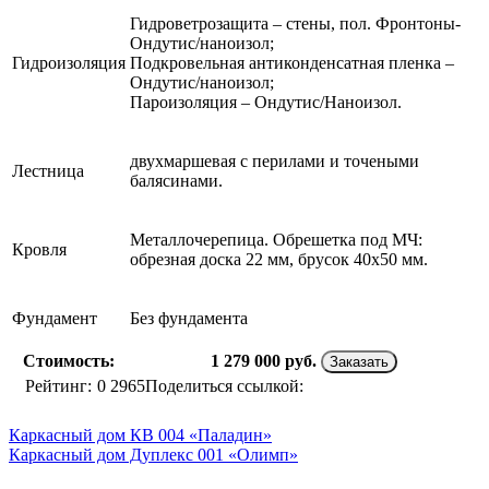
Гидроветрозащита – стены, пол. Фронтоны-
Ондутис/наноизол;
Гидроизоляция
Подкровельная антиконденсатная пленка –
Ондутис/наноизол;
Пароизоляция – Ондутис/Наноизол.
двухмаршевая с перилами и точеными
Лестница
балясинами.
Металлочерепица. Обрешетка под МЧ:
Кровля
обрезная доска 22 мм, брусок 40х50 мм.
Фундамент
Без фундамента
Стоимость:
1 279 000
руб.
Заказать
Рейтинг:
0
2965
Поделиться ссылкой:
Каркасный дом КВ 004 «Паладин»
Каркасный дом Дуплекс 001 «Олимп»