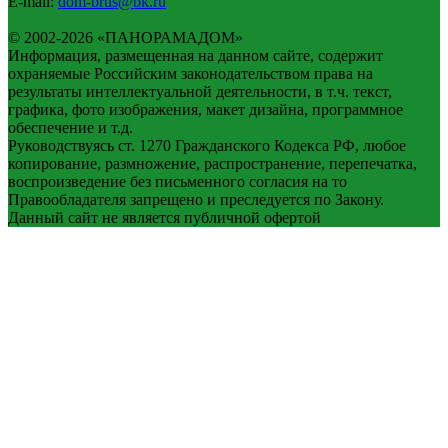
E-mail:
dom-brus@bk.ru
© 2002-2026 «ПАНОРАМАДОМ»
Информация, размещенная на данном сайте, содержит
охраняемые Российским законодательством права на
результаты интеллектуальной деятельности, в т.ч. текст,
графика, фото изображения, макет дизайна, программное
обеспечение и т.д.
Руководствуясь ст. 1270 Гражданского Кодекса РФ, любое
копирование, размножение, распространение, перепечатка,
воспроизведение без письменного согласия на то
Правообладателя запрещено и преследуется по Закону.
Данный сайт не является публичной офертой