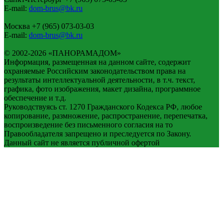
E-mail:
dom-brus@bk.ru
Москва
+7 (965) 073-03-03
E-mail:
dom-brus@bk.ru
© 2002-2026 «ПАНОРАМАДОМ»
Информация, размещенная на данном сайте, содержит
охраняемые Российским законодательством права на
результаты интеллектуальной деятельности, в т.ч. текст,
графика, фото изображения, макет дизайна, программное
обеспечение и т.д.
Руководствуясь ст. 1270 Гражданского Кодекса РФ, любое
копирование, размножение, распространение, перепечатка,
воспроизведение без письменного согласия на то
Правообладателя запрещено и преследуется по Закону.
Данный сайт не является публичной офертой