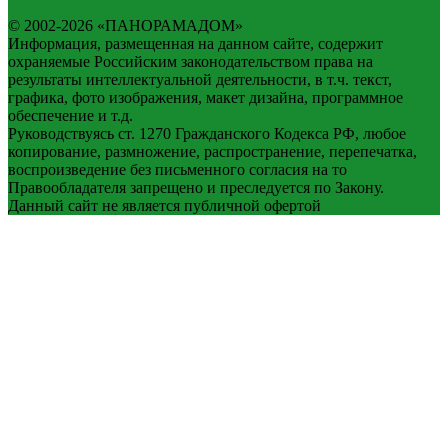
© 2002-2026 «ПАНОРАМАДОМ»
Информация, размещенная на данном сайте, содержит
охраняемые Российским законодательством права на
результаты интеллектуальной деятельности, в т.ч. текст,
графика, фото изображения, макет дизайна, программное
обеспечение и т.д.
Руководствуясь ст. 1270 Гражданского Кодекса РФ, любое
копирование, размножение, распространение, перепечатка,
воспроизведение без письменного согласия на то
Правообладателя запрещено и преследуется по Закону.
Данный сайт не является публичной офертой