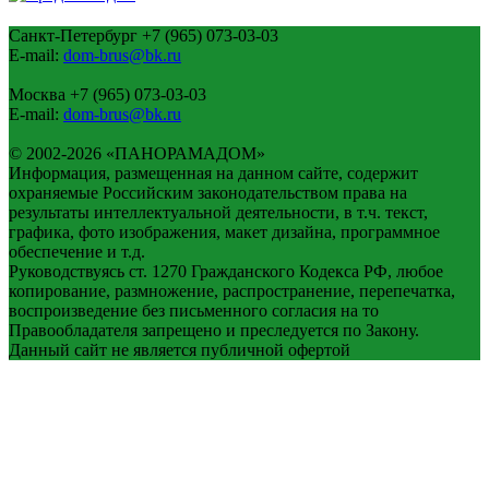
Санкт-Петербург
+7 (965) 073-03-03
E-mail:
dom-brus@bk.ru
Москва
+7 (965) 073-03-03
E-mail:
dom-brus@bk.ru
© 2002-2026 «ПАНОРАМАДОМ»
Информация, размещенная на данном сайте, содержит
охраняемые Российским законодательством права на
результаты интеллектуальной деятельности, в т.ч. текст,
графика, фото изображения, макет дизайна, программное
обеспечение и т.д.
Руководствуясь ст. 1270 Гражданского Кодекса РФ, любое
копирование, размножение, распространение, перепечатка,
воспроизведение без письменного согласия на то
Правообладателя запрещено и преследуется по Закону.
Данный сайт не является публичной офертой