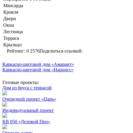
Мансарда
Кровля
Двери
Окна
Лестница
Терраса
Крыльцо
Рейтинг:
0
2576
Поделиться ссылкой:
Каркасно-щитовой дом «Амарант»
Каркасно-щитовой дом «Нарцисс»
Готовые проекты:
Дом из бруса с террасой
Очередной проект «Царь»
Индивидуальный проект
КВ 050 «Деловой Про»
Открыть карту