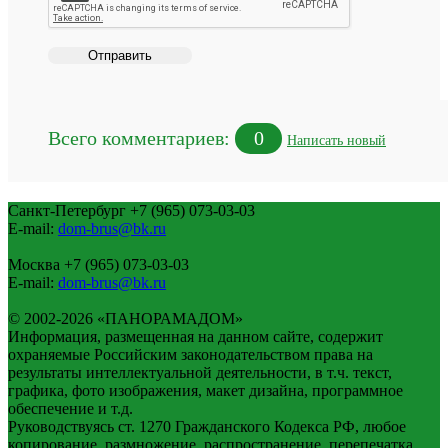
Всего комментариев:
0
Написать новый
Санкт-Петербург
+7 (965) 073-03-03
E-mail:
dom-brus@bk.ru
Москва
+7 (965) 073-03-03
E-mail:
dom-brus@bk.ru
© 2002-2026 «ПАНОРАМАДОМ»
Информация, размещенная на данном сайте, содержит
охраняемые Российским законодательством права на
результаты интеллектуальной деятельности, в т.ч. текст,
графика, фото изображения, макет дизайна, программное
обеспечение и т.д.
Руководствуясь ст. 1270 Гражданского Кодекса РФ, любое
копирование, размножение, распространение, перепечатка,