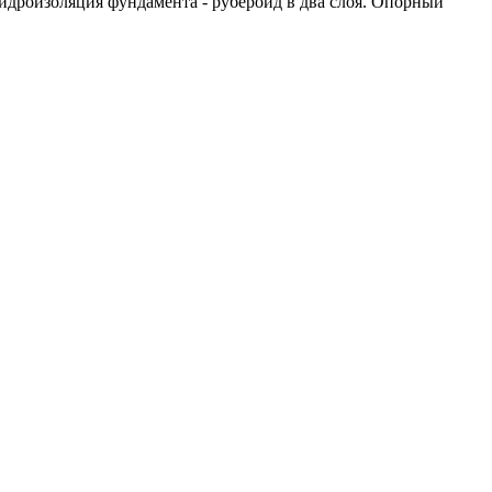
идроизоляция фундамента - рубероид в два слоя. Опорный