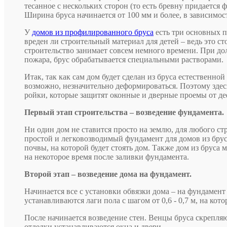
тесанное с нескольких сторон (то есть бревну придается 
Ширина бруса начинается от 100 мм и более, в зависимо
У
домов из профилированного бруса
есть три основных пр
вреден ли строительный материал для детей – ведь это ст
строительство занимает совсем немного времени. При до
пожара, брус обрабатывается специальными растворами.
Итак, так как сам дом будет сделан из бруса естественной
возможно, незначительно деформироваться. Поэтому здес
ройки, которые защитят оконные и дверные проемы от д
Первый этап строительства – возведение фундамента.
Ни один дом не ставится просто на землю, для любого с
простой и легковозводимый фундамент для домов из бруса
почвы, на которой будет стоять дом. Также дом из бруса
на некоторое время после заливки фундамента.
Второй этап – возведение дома на фундамент.
Начинается все с установки обвязки дома – на фундамент
устанавливаются лаги пола с шагом от 0,6 - 0,7 м, на ко
После начинается возведение стен. Венцы бруса скрепляю
отделки устанавливаются окна и двери.