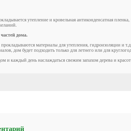
окладывается утепление и кровельная антиконденсатная пленка, 
желаний.
 частей дома.
е прокладываются материалы для утепления, гидроизоляции и т.д
алов, дом будет подходить только для летнего или для круглог
дом и каждый день наслаждаться свежим запахом дерева и красо
ентарий