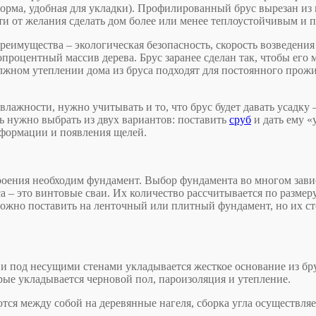
форма, удобная для укладки). Профилированный брус вырезан из ц
сти от желания сделать дом более или менее теплоустойчивым и 
еимущества – экологическая безопасность, скорость возведения и
опроцентный массив дерева. Брус заранее сделан так, чтобы его
лжном утеплении дома из бруса подходят для постоянного прожив
 влажности, нужно учитывать и то, что брус будет давать усадку –
ь нужно выбрать из двух вариантов: поставить
сруб
и дать ему «
еформации и появления щелей.
троения необходим фундамент. Выбор фундамента во многом завис
 – это винтовые сваи. Их количество рассчитывается по размеру
 можно поставить на ленточный или плитный фундамент, но их ст
 и под несущими стенами укладывается жесткое основание из бр
торые укладывается черновой пол, пароизоляция и утепление.
тся между собой на деревянные нагеля, сборка угла осуществля