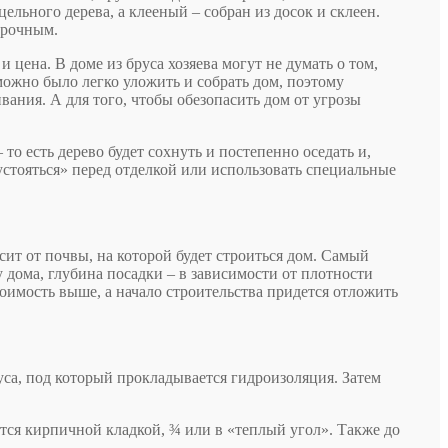
ельного дерева, а клееный – собран из досок и склеен.
прочным.
 цена. В доме из бруса хозяева могут не думать о том,
 можно было легко уложить и собрать дом, поэтому
ания. А для того, чтобы обезопасить дом от угрозы
 то есть дерево будет сохнуть и постепенно оседать и,
устояться» перед отделкой или использовать специальные
ит от почвы, на которой будет строиться дом. Самый
 дома, глубина посадки – в зависимости от плотности
оимость выше, а начало строительства придется отложить
уса, под который прокладывается гидроизоляция. Затем
ется кирпичной кладкой, ¾ или в «теплый угол». Также до